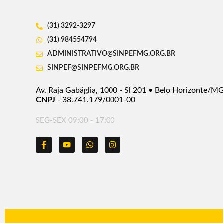
(31) 3292-3297
(31) 984554794
ADMINISTRATIVO@SINPEFMG.ORG.BR
SINPEF@SINPEFMG.ORG.BR
Av. Raja Gabáglia, 1000 - Sl 201 • Belo Horizonte/M
CNPJ
- 38.741.179/0001-00
SEG-SEX 09:00 - 17:00