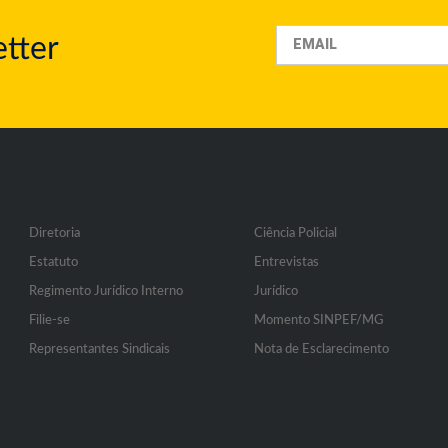
tter
Diretoria
Ciência Policial
Estatuto
Entrevistas
Regimento Jurídico Interno
Jurídico
Filie-se
Momento SINPEF/MG
Representantes Sindicais
Nota de Esclarecimento