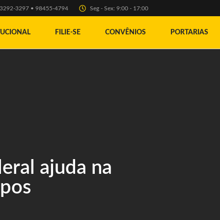
) 3292-3297 • 98455-4794
Seg - Sex: 9:00 - 17:00
TUCIONAL
FILIE-SE
CONVÊNIOS
PORTARIAS
deral ajuda na
rpos