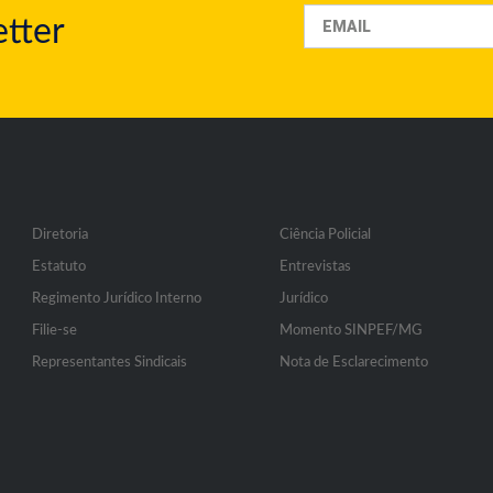
tter
Diretoria
Ciência Policial
Estatuto
Entrevistas
Regimento Jurídico Interno
Jurídico
Filie-se
Momento SINPEF/MG
Representantes Sindicais
Nota de Esclarecimento