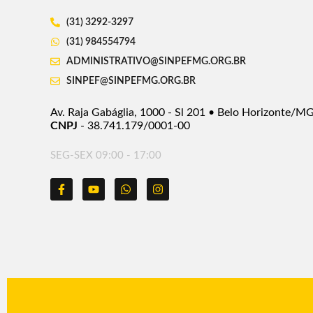
(31) 3292-3297
(31) 984554794
ADMINISTRATIVO@SINPEFMG.ORG.BR
SINPEF@SINPEFMG.ORG.BR
Av. Raja Gabáglia, 1000 - Sl 201 • Belo Horizonte/M
CNPJ
- 38.741.179/0001-00
SEG-SEX 09:00 - 17:00