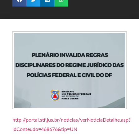
http://portal.stf.jus.br/noticias/verNoticiaDetalhe.asp?
idConteudo=468676&tip=UN