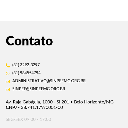
Contato
(31) 3292-3297
(31) 984554794
ADMINISTRATIVO@SINPEFMG.ORG.BR
SINPEF@SINPEFMG.ORG.BR
Av. Raja Gabáglia, 1000 - Sl 201 • Belo Horizonte/MG
CNPJ
- 38.741.179/0001-00
SEG-SEX 09:00 - 17:00