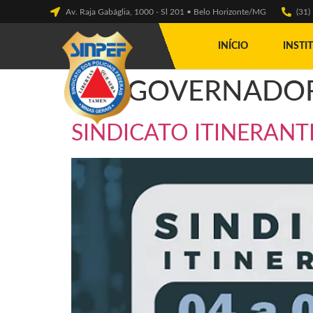
Av. Raja Gabáglia, 1000 - Sl 201 • Belo Horizonte/MG
(31
INÍCIO
INSTI
Tag:
GOVERNADOR
SINDICATO ITINERAN