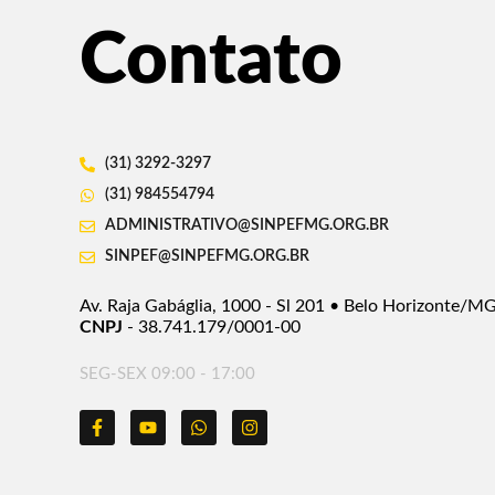
Contato
(31) 3292-3297
(31) 984554794
ADMINISTRATIVO@SINPEFMG.ORG.BR
SINPEF@SINPEFMG.ORG.BR
Av. Raja Gabáglia, 1000 - Sl 201 • Belo Horizonte/M
CNPJ
- 38.741.179/0001-00
SEG-SEX 09:00 - 17:00