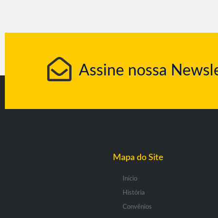
Assine nossa Newsle
Mapa do Site
Início
História
Convênios