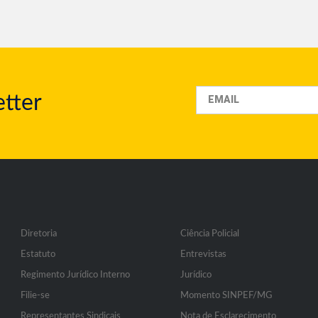
tter
Diretoria
Ciência Policial
Estatuto
Entrevistas
Regimento Jurídico Interno
Jurídico
Filie-se
Momento SINPEF/MG
Representantes Sindicais
Nota de Esclarecimento