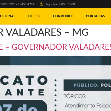
) 3292-3297 • 98455-4794
Seg - Sex: 9:00 - 17:00
TUCIONAL
FILIE-SE
CONVÊNIOS
PORTARIAS
 VALADARES – MG
TE – GOVERNADOR VALADARE