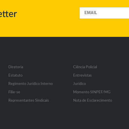
tter
Diretoria
Ciência Policial
Estatuto
Entrevistas
Regimento Jurídico Interno
Jurídico
Filie-se
Momento SINPEF/MG
Representantes Sindicais
Nota de Esclarecimento