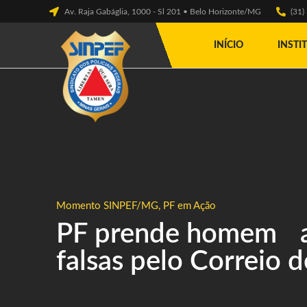
Av. Raja Gabáglia, 1000 - Sl 201 • Belo Horizonte/MG
(31
INÍCIO
INSTI
Momento SINPEF/MG
,
PF em Ação
PF prende homem ao
falsas pelo Correio 