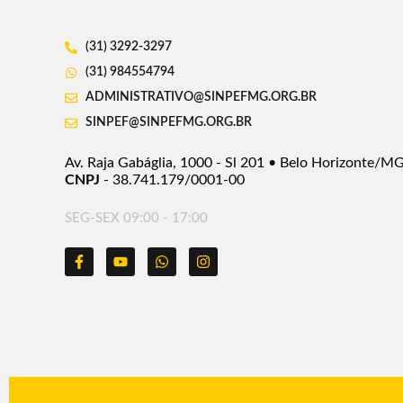
(31) 3292-3297
(31) 984554794
ADMINISTRATIVO@SINPEFMG.ORG.BR
SINPEF@SINPEFMG.ORG.BR
Av. Raja Gabáglia, 1000 - Sl 201 • Belo Horizonte/M
CNPJ
- 38.741.179/0001-00
SEG-SEX 09:00 - 17:00