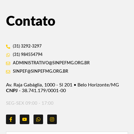
Contato
(31) 3292-3297
(31) 984554794
ADMINISTRATIVO@SINPEFMG.ORG.BR
SINPEF@SINPEFMG.ORG.BR
Av. Raja Gabáglia, 1000 - Sl 201 • Belo Horizonte/MG
CNPJ
- 38.741.179/0001-00
SEG-SEX 09:00 - 17:00