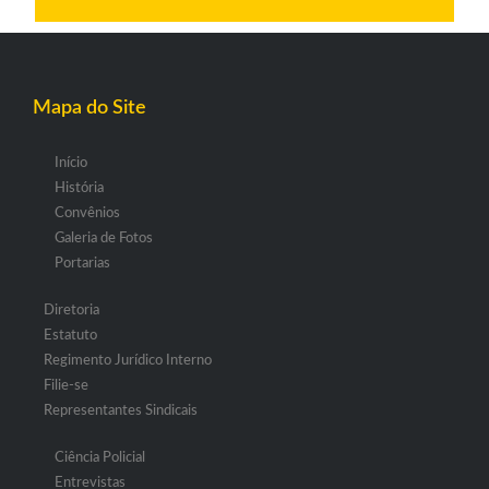
Mapa do Site
Início
História
Convênios
Galeria de Fotos
Portarias
Diretoria
Estatuto
Regimento Jurídico Interno
Filie-se
Representantes Sindicais
Ciência Policial
Entrevistas