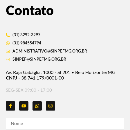
Contato
(31) 3292-3297
(31) 984554794
ADMINISTRATIVO@SINPEFMG.ORG.BR
SINPEF@SINPEFMG.ORG.BR
Av. Raja Gabáglia, 1000 - Sl 201 • Belo Horizonte/MG
CNPJ
- 38.741.179/0001-00
SEG-SEX 09:00 - 17:00