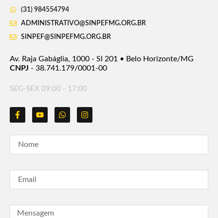
(31) 984554794
ADMINISTRATIVO@SINPEFMG.ORG.BR
SINPEF@SINPEFMG.ORG.BR
Av. Raja Gabáglia, 1000 - Sl 201 • Belo Horizonte/MG
CNPJ
- 38.741.179/0001-00
SEG-SEX 09:00 - 17:00