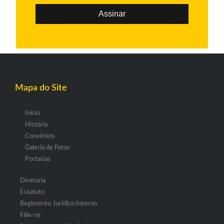
Assinar
Mapa do Site
Início
História
Convênios
Galeria de Fotos
Portarias
Diretoria
Estatuto
Regimento Jurídico Interno
Filie-se