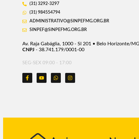
(31) 3292-3297
(31) 984554794
ADMINISTRATIVO@SINPEFMG.ORG.BR
SINPEF@SINPEFMG.ORG.BR
Av. Raja Gabáglia, 1000 - Sl 201 • Belo Horizonte/M
CNPJ
- 38.741.179/0001-00
SEG-SEX 09:00 - 17:00