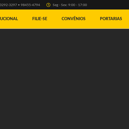
) 3292-3297 • 98455-4794
Seg - Sex: 9:00 - 17:00
TUCIONAL
FILIE-SE
CONVÊNIOS
PORTARIAS