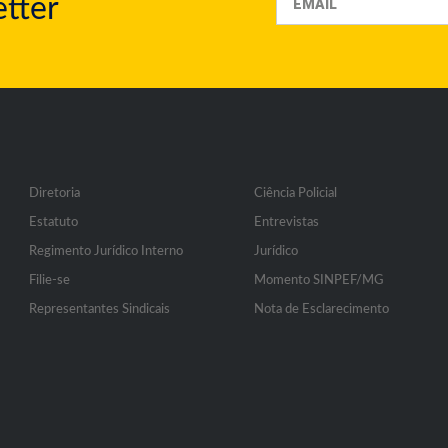
tter
Diretoria
Ciência Policial
Estatuto
Entrevistas
Regimento Jurídico Interno
Jurídico
Filie-se
Momento SINPEF/MG
Representantes Sindicais
Nota de Esclarecimento