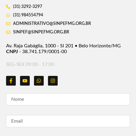
(31) 3292-3297
(31) 984554794
ADMINISTRATIVO@SINPEFMG.ORG.BR
SINPEF@SINPEFMG.ORG.BR
Av. Raja Gabáglia, 1000 - Sl 201 • Belo Horizonte/MG
CNPJ
- 38.741.179/0001-00
SEG-SEX 09:00 - 17:00