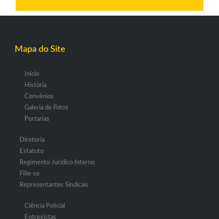
Mapa do Site
Início
História
Convênios
Galeria de Fotos
Portarias
Diretoria
Estatuto
Regimento Jurídico Interno
Filie-se
Representantes Sindicais
Ciência Policial
Entrevistas