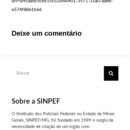
uri=urn:aaid:scds:US:01644901-3571-31a0-aaed-
e574f8861b66
Deixe um comentário
Sobre a SINPEF
O Sindicato dos Policiais Federais no Estado de Minas
Gerais, SINPEF/MG, foi fundado em 1989 e surgiu da
necessidade de criação de um órgão com