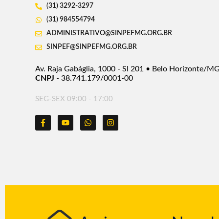
(31) 3292-3297
(31) 984554794
ADMINISTRATIVO@SINPEFMG.ORG.BR
SINPEF@SINPEFMG.ORG.BR
Av. Raja Gabáglia, 1000 - Sl 201 • Belo Horizonte/M
CNPJ
- 38.741.179/0001-00
SEG-SEX 09:00 - 17:00