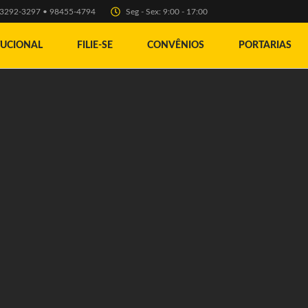
) 3292-3297 • 98455-4794
Seg - Sex: 9:00 - 17:00
TUCIONAL
FILIE-SE
CONVÊNIOS
PORTARIAS