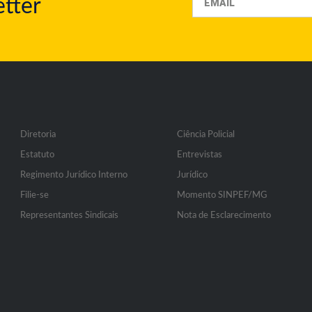
tter
Diretoria
Ciência Policial
Estatuto
Entrevistas
Regimento Jurídico Interno
Jurídico
Filie-se
Momento SINPEF/MG
Representantes Sindicais
Nota de Esclarecimento