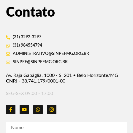
Contato
(31) 3292-3297
(31) 984554794
ADMINISTRATIVO@SINPEFMG.ORG.BR
SINPEF@SINPEFMG.ORG.BR
Av. Raja Gabáglia, 1000 - Sl 201 • Belo Horizonte/MG
CNPJ
- 38.741.179/0001-00
SEG-SEX 09:00 - 17:00