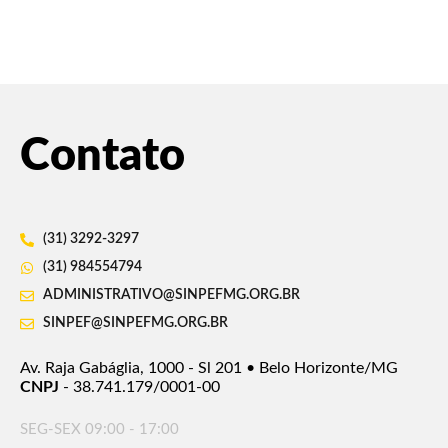
Contato
(31) 3292-3297
(31) 984554794
ADMINISTRATIVO@SINPEFMG.ORG.BR
SINPEF@SINPEFMG.ORG.BR
Av. Raja Gabáglia, 1000 - Sl 201 • Belo Horizonte/MG
CNPJ
- 38.741.179/0001-00
SEG-SEX 09:00 - 17:00