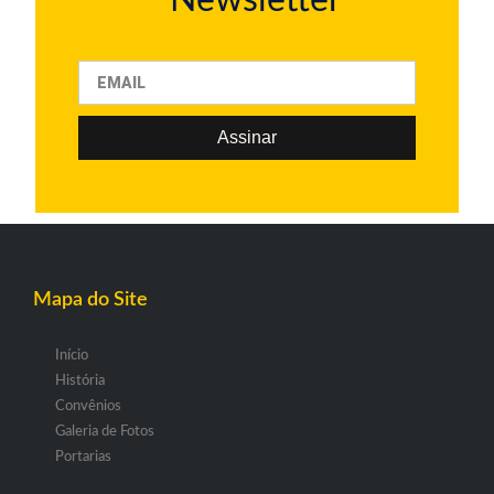
Assinar
Mapa do Site
Início
História
Convênios
Galeria de Fotos
Portarias