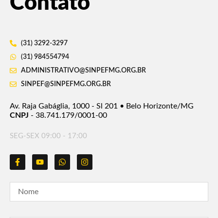
Contato
(31) 3292-3297
(31) 984554794
ADMINISTRATIVO@SINPEFMG.ORG.BR
SINPEF@SINPEFMG.ORG.BR
Av. Raja Gabáglia, 1000 - Sl 201 • Belo Horizonte/MG
CNPJ
- 38.741.179/0001-00
SEG-SEX 09:00 - 17:00