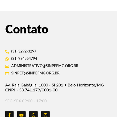
Contato
(31) 3292-3297
(31) 984554794
ADMINISTRATIVO@SINPEFMG.ORG.BR
SINPEF@SINPEFMG.ORG.BR
Av. Raja Gabáglia, 1000 - Sl 201 • Belo Horizonte/MG
CNPJ
- 38.741.179/0001-00
SEG-SEX 09:00 - 17:00