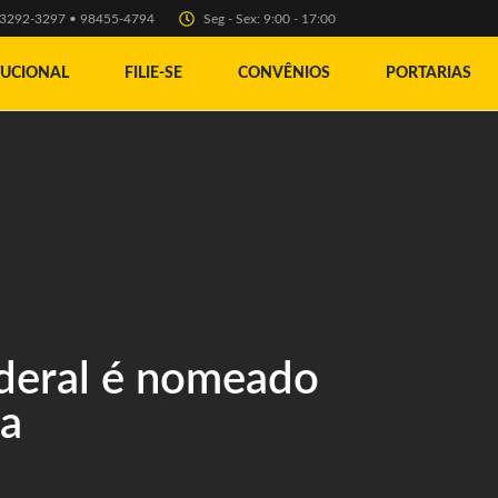
) 3292-3297 • 98455-4794
Seg - Sex: 9:00 - 17:00
TUCIONAL
FILIE-SE
CONVÊNIOS
PORTARIAS
ederal é nomeado
ia