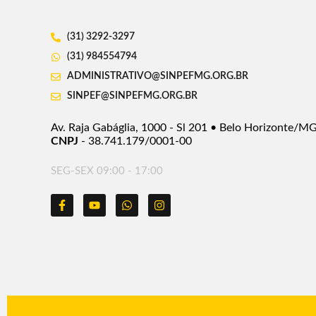
(31) 3292-3297
(31) 984554794
ADMINISTRATIVO@SINPEFMG.ORG.BR
SINPEF@SINPEFMG.ORG.BR
Av. Raja Gabáglia, 1000 - Sl 201 • Belo Horizonte/M
CNPJ
- 38.741.179/0001-00
SEG-SEX 09:00 - 17:00