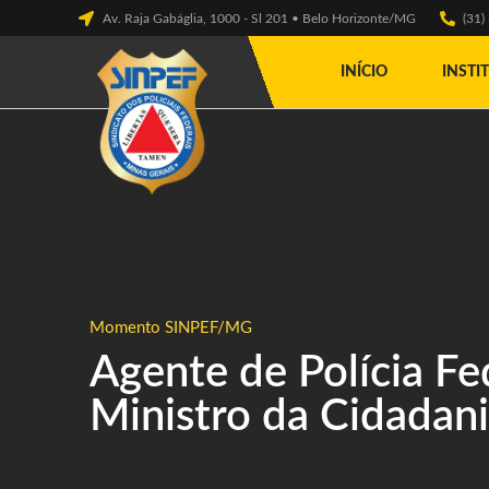
Av. Raja Gabáglia, 1000 - Sl 201 • Belo Horizonte/MG
(31
INÍCIO
INSTI
Momento SINPEF/MG
Agente de Polícia F
Ministro da Cidadan