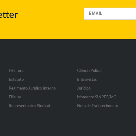
tter
Diretoria
Ciência Policial
Estatuto
Entrevistas
Regimento Jurídico Interno
Jurídico
Filie-se
Momento SINPEF/MG
Representantes Sindicais
Nota de Esclarecimento