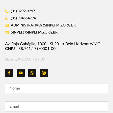
(31) 3292-3297
(31) 984554794
ADMINISTRATIVO@SINPEFMG.ORG.BR
SINPEF@SINPEFMG.ORG.BR
Av. Raja Gabáglia, 1000 - Sl 201 • Belo Horizonte/MG
CNPJ
- 38.741.179/0001-00
SEG-SEX 09:00 - 17:00