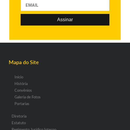
Assinar
Mapa do Site
Início
História
Convênios
Galeria de Fotos
Portarias
Diretoria
Estatuto
Regimento Jurídico Interno