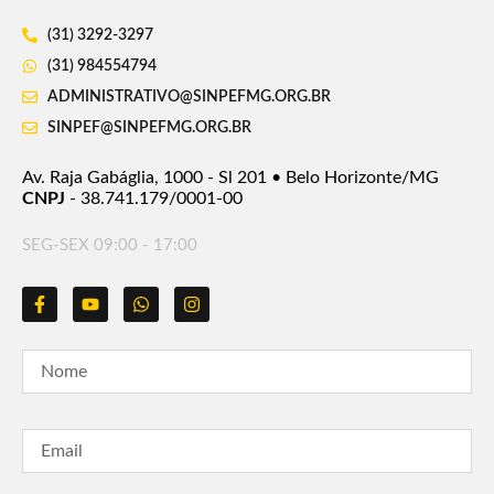
(31) 3292-3297
(31) 984554794
ADMINISTRATIVO@SINPEFMG.ORG.BR
SINPEF@SINPEFMG.ORG.BR
Av. Raja Gabáglia, 1000 - Sl 201 • Belo Horizonte/MG
CNPJ
- 38.741.179/0001-00
SEG-SEX 09:00 - 17:00