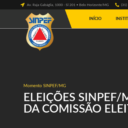
Av. Raja Gabáglia, 1000 - Sl 201 • Belo Horizonte/MG
(31
INÍCIO
INSTI
Momento SINPEF/MG
ELEIÇÕES SINPEF
DA COMISSÃO ELE