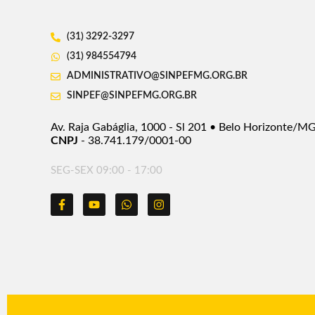
(31) 3292-3297
(31) 984554794
ADMINISTRATIVO@SINPEFMG.ORG.BR
SINPEF@SINPEFMG.ORG.BR
Av. Raja Gabáglia, 1000 - Sl 201 • Belo Horizonte/M
CNPJ
- 38.741.179/0001-00
SEG-SEX 09:00 - 17:00