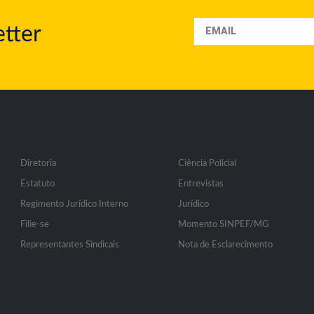
tter
Diretoria
Ciência Policial
Estatuto
Entrevistas
Regimento Jurídico Interno
Jurídico
Filie-se
Momento SINPEF/MG
Representantes Sindicais
Nota de Esclarecimento