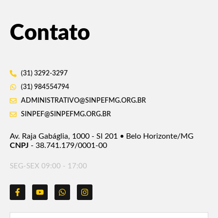
Contato
(31) 3292-3297
(31) 984554794
ADMINISTRATIVO@SINPEFMG.ORG.BR
SINPEF@SINPEFMG.ORG.BR
Av. Raja Gabáglia, 1000 - Sl 201 • Belo Horizonte/MG
CNPJ
- 38.741.179/0001-00
SEG-SEX 09:00 - 17:00