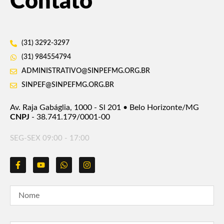
Contato
(31) 3292-3297
(31) 984554794
ADMINISTRATIVO@SINPEFMG.ORG.BR
SINPEF@SINPEFMG.ORG.BR
Av. Raja Gabáglia, 1000 - Sl 201 • Belo Horizonte/MG
CNPJ
- 38.741.179/0001-00
SEG-SEX 09:00 - 17:00