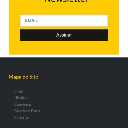
Assinar
Mapa do Site
Início
História
Convênios
Galeria de Fotos
Portarias