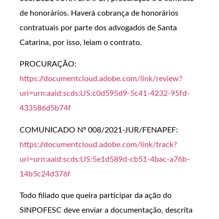
de honorários. Haverá cobrança de honorários
contratuais por parte dos advogados de Santa
Catarina, por isso, leiam o contrato.
PROCURAÇÃO:
https://documentcloud.adobe.com/link/review?
uri=urn:aaid:scds:US:c0d595d9-5c41-4232-95fd-
433586d5b74f
COMUNICADO Nº 008/2021-JUR/FENAPEF:
https://documentcloud.adobe.com/link/track?
uri=urn:aaid:scds:US:5e1d589d-cb51-4bac-a76b-
14b5c24d376f
Todo filiado que queira participar da ação do
SINPOFESC deve enviar a documentação, descrita