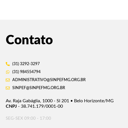
Contato
(31) 3292-3297
(31) 984554794
ADMINISTRATIVO@SINPEFMG.ORG.BR
SINPEF@SINPEFMG.ORG.BR
Av. Raja Gabáglia, 1000 - Sl 201 • Belo Horizonte/MG
CNPJ
- 38.741.179/0001-00
SEG-SEX 09:00 - 17:00