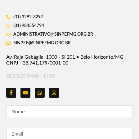
(31) 3292-3297
(31) 984554794
ADMINISTRATIVO@SINPEFMG.ORG.BR
SINPEF@SINPEFMG.ORG.BR
Av. Raja Gabáglia, 1000 - Sl 201 • Belo Horizonte/MG
CNPJ
- 38.741.179/0001-00
SEG-SEX 09:00 - 17:00