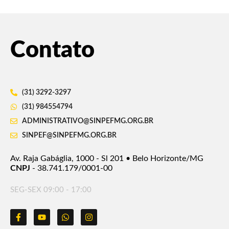
Contato
(31) 3292-3297
(31) 984554794
ADMINISTRATIVO@SINPEFMG.ORG.BR
SINPEF@SINPEFMG.ORG.BR
Av. Raja Gabáglia, 1000 - Sl 201 • Belo Horizonte/MG
CNPJ
- 38.741.179/0001-00
SEG-SEX 09:00 - 17:00