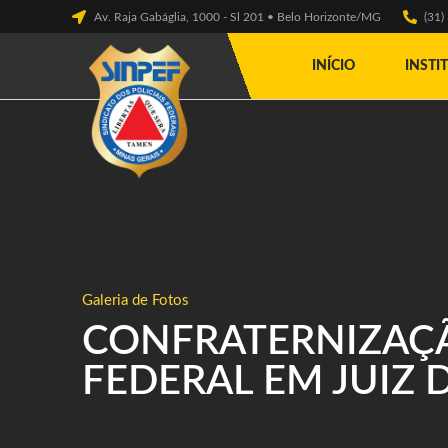
Av. Raja Gabáglia, 1000 - Sl 201 • Belo Horizonte/MG
(31
INÍCIO
INSTI
Galeria de Fotos
CONFRATERNIZAÇÃ
FEDERAL EM JUIZ 