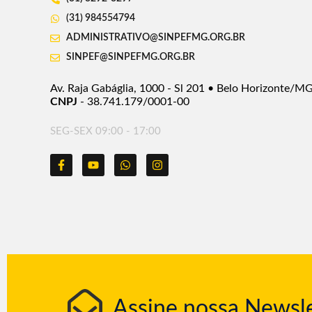
(31) 984554794
ADMINISTRATIVO@SINPEFMG.ORG.BR
SINPEF@SINPEFMG.ORG.BR
Av. Raja Gabáglia, 1000 - Sl 201 • Belo Horizonte/M
CNPJ
- 38.741.179/0001-00
SEG-SEX 09:00 - 17:00
Assine nossa Newsle