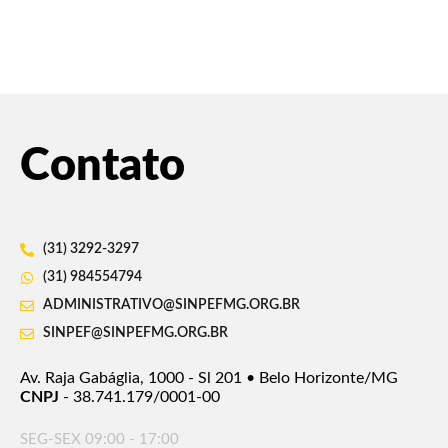
Contato
(31) 3292-3297
(31) 984554794
ADMINISTRATIVO@SINPEFMG.ORG.BR
SINPEF@SINPEFMG.ORG.BR
Av. Raja Gabáglia, 1000 - Sl 201 • Belo Horizonte/MG
CNPJ
- 38.741.179/0001-00
SEG-SEX 09:00 - 17:00