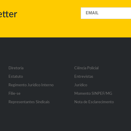
tter
Diretoria
Ciência Policial
Estatuto
Entrevistas
Regimento Jurídico Interno
Jurídico
Filie-se
Momento SINPEF/MG
Representantes Sindicais
Nota de Esclarecimento