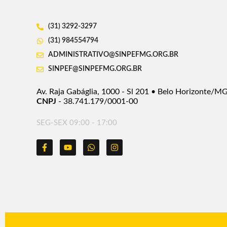
(31) 3292-3297
(31) 984554794
ADMINISTRATIVO@SINPEFMG.ORG.BR
SINPEF@SINPEFMG.ORG.BR
Av. Raja Gabáglia, 1000 - Sl 201 • Belo Horizonte/M
CNPJ
- 38.741.179/0001-00
SEG-SEX 09:00 - 17:00