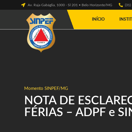
Av. Raja Gabáglia, 1000 - Sl 201 • Belo Horizonte/MG
(31
INÍCIO
INSTI
Momento SINPEF/MG
NOTA DE ESCLAREC
FÉRIAS – ADPF e S