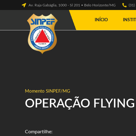
Av. Raja Gabáglia, 1000 - Sl 201 • Belo Horizonte/MG
(31
INÍCIO
INSTI
Momento SINPEF/MG
OPERAÇÃO FLYING 
Compartilhe: