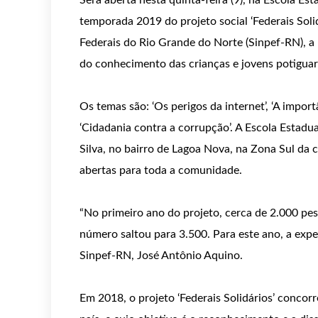
Será aberta nesta quinta-feira (9), na Escola E
temporada 2019 do projeto social ‘Federais Solid
Federais do Rio Grande do Norte (Sinpef-RN), a
do conhecimento das crianças e jovens potiguare
Os temas são: ‘Os perigos da internet’, ‘A importâ
‘Cidadania contra a corrupção’. A Escola Estadu
Silva, no bairro de Lagoa Nova, na Zona Sul da 
abertas para toda a comunidade.
“No primeiro ano do projeto, cerca de 2.000 pe
número saltou para 3.500. Para este ano, a expe
Sinpef-RN, José Antônio Aquino.
Em 2018, o projeto ‘Federais Solidários’ conco