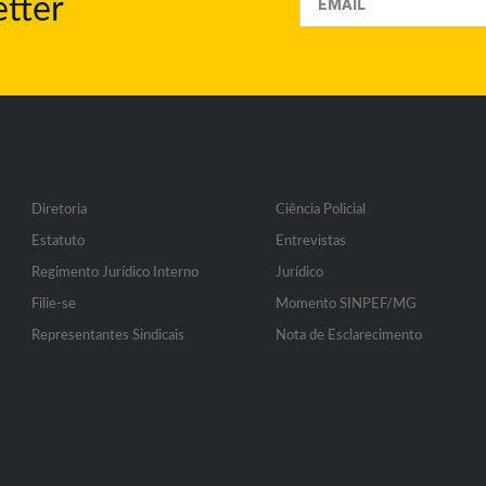
tter
Diretoria
Ciência Policial
Estatuto
Entrevistas
Regimento Jurídico Interno
Jurídico
Filie-se
Momento SINPEF/MG
Representantes Sindicais
Nota de Esclarecimento