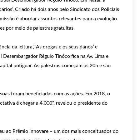
stadual Desembargador Régulo Tinôco, em Natal, a
ários’. Criado há dois anos pelo Sindicato dos Policiais
 missão é abordar assuntos relevantes para a evolução
s por meio de palestras gratuitas.
ncia da leitura’, ‘As drogas e os seus danos’ e
al Desembargador Régulo Tinôco fica na Av. Lima e
capital potiguar. As palestras começam às 20h e são
ssoas foram beneficiadas com as ações. Em 2018, o
ctativa é chegar a 4.000”, revelou o presidente do
rreu ao Prêmio Innovare – um dos mais conceituados do