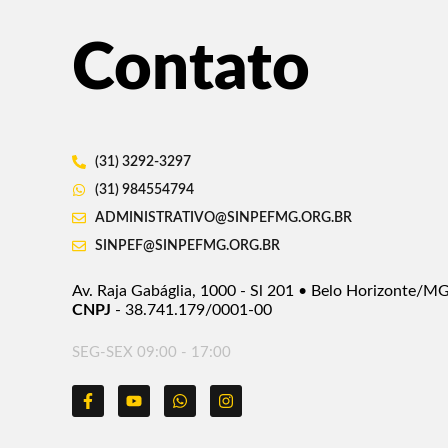
Contato
(31) 3292-3297
(31) 984554794
ADMINISTRATIVO@SINPEFMG.ORG.BR
SINPEF@SINPEFMG.ORG.BR
Av. Raja Gabáglia, 1000 - Sl 201 • Belo Horizonte/M
CNPJ
- 38.741.179/0001-00
SEG-SEX 09:00 - 17:00