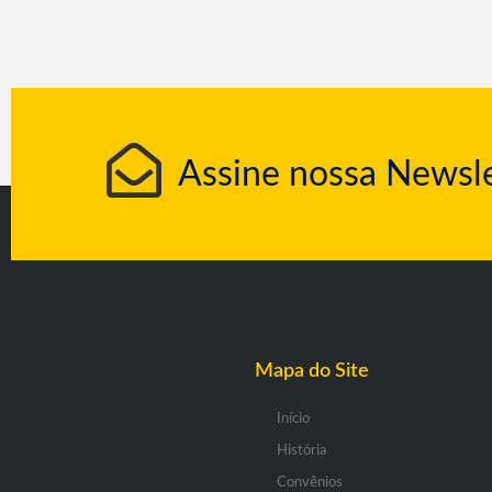
Assine nossa Newsle
Mapa do Site
Início
História
Convênios