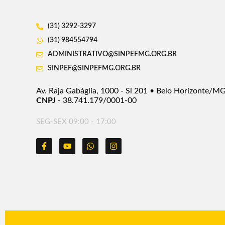
(31) 3292-3297
(31) 984554794
ADMINISTRATIVO@SINPEFMG.ORG.BR
SINPEF@SINPEFMG.ORG.BR
Av. Raja Gabáglia, 1000 - Sl 201 • Belo Horizonte/M
CNPJ
- 38.741.179/0001-00
SEG-SEX 09:00 - 17:00