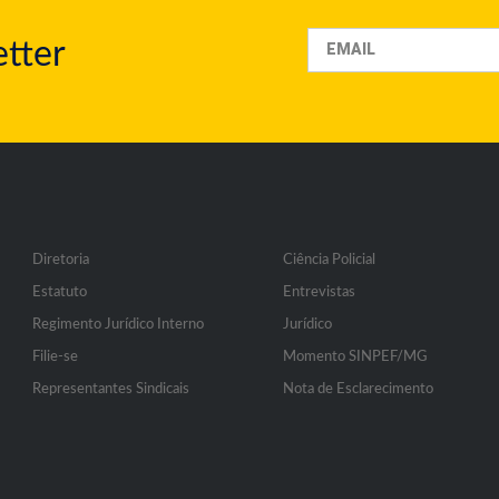
tter
Diretoria
Ciência Policial
Estatuto
Entrevistas
Regimento Jurídico Interno
Jurídico
Filie-se
Momento SINPEF/MG
Representantes Sindicais
Nota de Esclarecimento