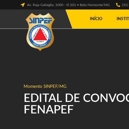
Av. Raja Gabáglia, 1000 - Sl 201 • Belo Horizonte/MG
(31
INÍCIO
INSTI
Momento SINPEF/MG
EDITAL DE CONVO
FENAPEF