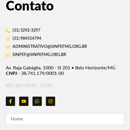
Contato
(31) 3292-3297
(31) 984554794
ADMINISTRATIVO@SINPEFMG.ORG.BR
SINPEF@SINPEFMG.ORG.BR
Av. Raja Gabáglia, 1000 - Sl 201 • Belo Horizonte/MG
CNPJ
- 38.741.179/0001-00
SEG-SEX 09:00 - 17:00