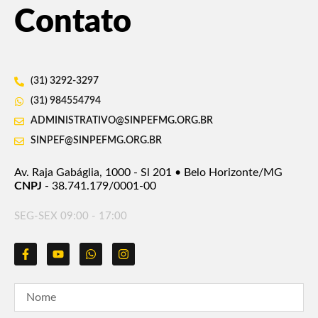
Contato
(31) 3292-3297
(31) 984554794
ADMINISTRATIVO@SINPEFMG.ORG.BR
SINPEF@SINPEFMG.ORG.BR
Av. Raja Gabáglia, 1000 - Sl 201 • Belo Horizonte/MG
CNPJ
- 38.741.179/0001-00
SEG-SEX 09:00 - 17:00