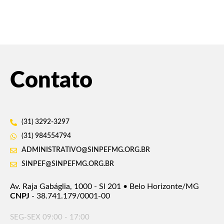
Contato
(31) 3292-3297
(31) 984554794
ADMINISTRATIVO@SINPEFMG.ORG.BR
SINPEF@SINPEFMG.ORG.BR
Av. Raja Gabáglia, 1000 - Sl 201 • Belo Horizonte/MG
CNPJ
- 38.741.179/0001-00
SEG-SEX 09:00 - 17:00