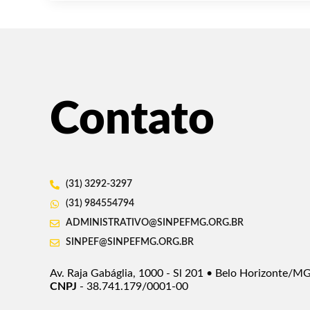
Contato
(31) 3292-3297
(31) 984554794
ADMINISTRATIVO@SINPEFMG.ORG.BR
SINPEF@SINPEFMG.ORG.BR
Av. Raja Gabáglia, 1000 - Sl 201 • Belo Horizonte/M
CNPJ
- 38.741.179/0001-00