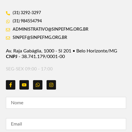
(31) 3292-3297
(31) 984554794
ADMINISTRATIVO@SINPEFMG.ORG.BR
SINPEF@SINPEFMG.ORG.BR
Av. Raja Gabáglia, 1000 - Sl 201 • Belo Horizonte/MG
CNPJ
- 38.741.179/0001-00
SEG-SEX 09:00 - 17:00